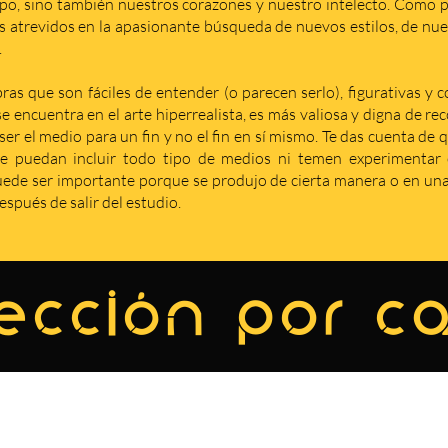
po, sino también nuestros corazones y nuestro intelecto. Como p
s atrevidos en la apasionante búsqueda de nuevos estilos, de nuev
.
as que son fáciles de entender (o parecen serlo), figurativas y 
se encuentra en el arte hiperrealista, es más valiosa y digna de r
er el medio para un fin y no el fin en sí mismo. Te das cuenta de 
e puedan incluir todo tipo de medios ni temen experimentar c
de ser importante porque se produjo de cierta manera o en una 
spués de salir del estudio.
ección por c