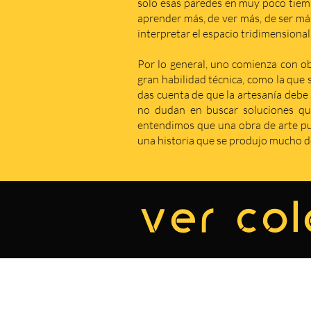
solo esas paredes en muy poco tiem
aprender más, de ver más, de ser má
interpretar el espacio tridimensional
Por lo general, uno comienza con obr
gran habilidad técnica, como la que 
das cuenta de que la artesanía debe s
no dudan en buscar soluciones qu
entendimos que una obra de arte pue
una historia que se produjo mucho de
ver col