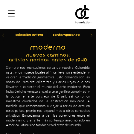
Colección Entera
Contemporaneo
MODERNO
Nuevos Caminos:
Artistas nacidos antes de 1940
Siempre nos mantuvimos cerca de nuestra Colombia
natal, y los museos locales allí nos llevaron a entender y
valorar la tradición geométrica. Esto comenzó con las
obras de Ramírez Villamizar y Carlos Rojas, que nos
llevaron a explorar el mundo del arte moderno. Esto
incluyó el cine venezolano, el arte argentino como Madi y
la óptica, el arte concreto de Brasil, así como los
maestros olvidados de la abstracción mexicana. A
medida que comenzamos a viajar a ferias de arte en
otros países, pronto nos expandimos a otros conceptos
artísticos. Empezamos a ver las conexiones entre el
modernismo y el arte más contemporáneo no solo en
América Latina sino también en el resto del mundo.