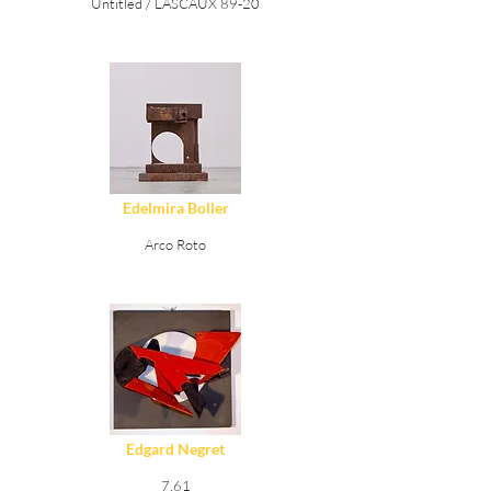
Untitled / LASCAUX 89-20
Ver Detalles
Edelmira Boller
Arco Roto
Ver Detalles
Edgard Negret
7.61