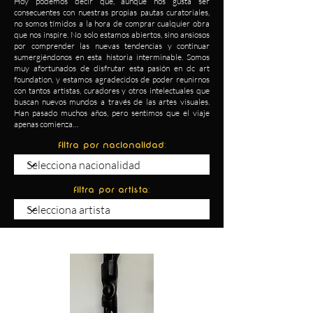
Hoy podemos decir que, aunque nos gusta ser
consecuentes con nuestras propias pautas curatoriales,
no somos tímidos a la hora de comprar cualquier obra
que nos inspire. No solo estamos abiertos, sino ansiosos
por comprender las nuevas tendencias y continuar
sumergiéndonos en esta historia interminable. Somos
muy afortunados de disfrutar esta pasión en dc art
foundation, y estamos agradecidos de poder reunirnos
con tantos artistas, curadores y otros intelectuales que
buscan nuevos mundos a través de las artes visuales.
Han pasado muchos años, pero sentimos que el viaje
apenas comienza…
Filtra por Nacionalidad:
Filtra por Artista:
Ver Detalles