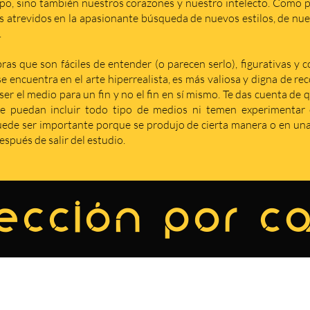
po, sino también nuestros corazones y nuestro intelecto. Como p
s atrevidos en la apasionante búsqueda de nuevos estilos, de nuev
.
as que son fáciles de entender (o parecen serlo), figurativas y 
se encuentra en el arte hiperrealista, es más valiosa y digna de r
er el medio para un fin y no el fin en sí mismo. Te das cuenta de 
e puedan incluir todo tipo de medios ni temen experimentar c
de ser importante porque se produjo de cierta manera o en una 
spués de salir del estudio.
ección por c