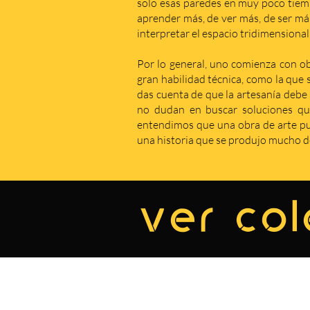
solo esas paredes en muy poco tiem
aprender más, de ver más, de ser má
interpretar el espacio tridimensional
Por lo general, uno comienza con obr
gran habilidad técnica, como la que 
das cuenta de que la artesanía debe s
no dudan en buscar soluciones qu
entendimos que una obra de arte pue
una historia que se produjo mucho de
ver col