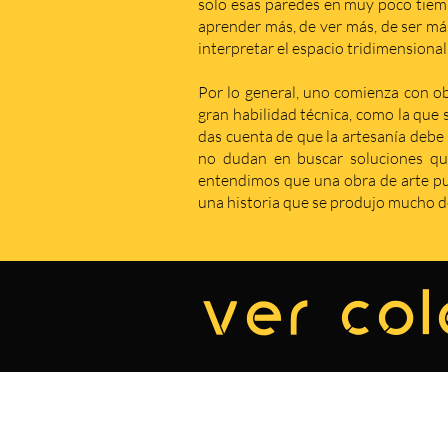
solo esas paredes en muy poco tiem
aprender más, de ver más, de ser má
interpretar el espacio tridimensional
Por lo general, uno comienza con obr
gran habilidad técnica, como la que 
das cuenta de que la artesanía debe s
no dudan en buscar soluciones qu
entendimos que una obra de arte pue
una historia que se produjo mucho de
ver col