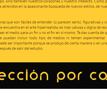
po, sino también nuestros corazones y nuestro intelecto. Como p
s atrevidos en la apasionante búsqueda de nuevos estilos, de nuev
.
as que son fáciles de entender (o parecen serlo), figurativas y 
se encuentra en el arte hiperrealista, es más valiosa y digna de r
er el medio para un fin y no el fin en sí mismo. Te das cuenta de 
e puedan incluir todo tipo de medios ni temen experimentar c
de ser importante porque se produjo de cierta manera o en una 
spués de salir del estudio.
ección por c