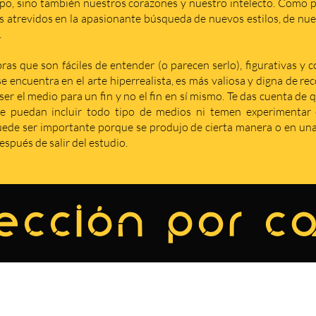
po, sino también nuestros corazones y nuestro intelecto. Como p
s atrevidos en la apasionante búsqueda de nuevos estilos, de nuev
.
as que son fáciles de entender (o parecen serlo), figurativas y 
se encuentra en el arte hiperrealista, es más valiosa y digna de r
er el medio para un fin y no el fin en sí mismo. Te das cuenta de 
e puedan incluir todo tipo de medios ni temen experimentar c
de ser importante porque se produjo de cierta manera o en una 
spués de salir del estudio.
ección por c