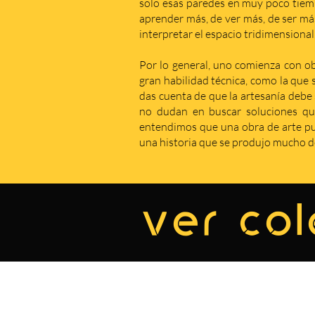
solo esas paredes en muy poco tiem
aprender más, de ver más, de ser má
interpretar el espacio tridimensional
Por lo general, uno comienza con obr
gran habilidad técnica, como la que 
das cuenta de que la artesanía debe s
no dudan en buscar soluciones qu
entendimos que una obra de arte pue
una historia que se produjo mucho de
ver col