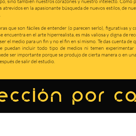
po, sino también nuestros corazones y nuestro intelecto. Como p
s atrevidos en la apasionante búsqueda de nuevos estilos, de nuev
.
as que son fáciles de entender (o parecen serlo), figurativas y 
se encuentra en el arte hiperrealista, es más valiosa y digna de r
er el medio para un fin y no el fin en sí mismo. Te das cuenta de 
e puedan incluir todo tipo de medios ni temen experimentar c
de ser importante porque se produjo de cierta manera o en una 
spués de salir del estudio.
ección por c