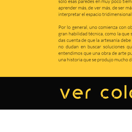
solo esas paredes en muy poco tiem
aprender más, de ver más, de ser má
interpretar el espacio tridimensional
Por lo general, uno comienza con obr
gran habilidad técnica, como la que 
das cuenta de que la artesanía debe s
no dudan en buscar soluciones qu
entendimos que una obra de arte pue
una historia que se produjo mucho de
ver col