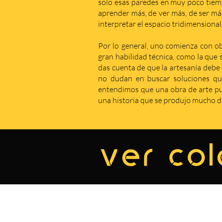
solo esas paredes en muy poco tiem
aprender más, de ver más, de ser má
interpretar el espacio tridimensional
Por lo general, uno comienza con obr
gran habilidad técnica, como la que 
das cuenta de que la artesanía debe s
no dudan en buscar soluciones qu
entendimos que una obra de arte pue
una historia que se produjo mucho de
ver col