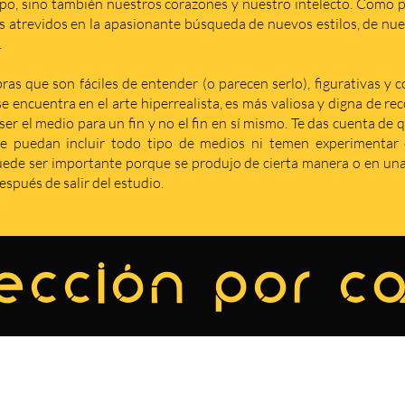
po, sino también nuestros corazones y nuestro intelecto. Como p
s atrevidos en la apasionante búsqueda de nuevos estilos, de nuev
.
as que son fáciles de entender (o parecen serlo), figurativas y 
se encuentra en el arte hiperrealista, es más valiosa y digna de r
er el medio para un fin y no el fin en sí mismo. Te das cuenta de 
e puedan incluir todo tipo de medios ni temen experimentar c
de ser importante porque se produjo de cierta manera o en una 
spués de salir del estudio.
ección por c